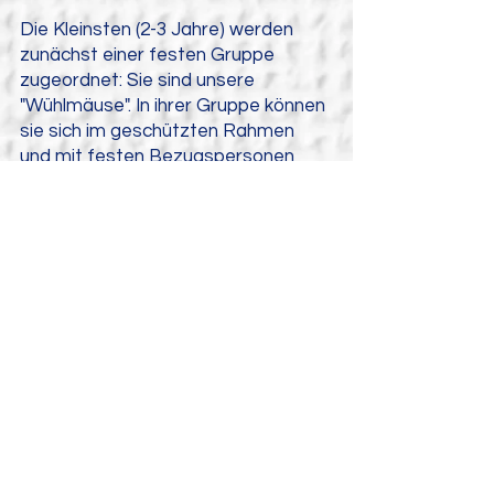
Die Kleinsten (2-3 Jahre) werden
zunächst einer festen Gruppe
zugeordnet: Sie sind unsere
"Wühlmäuse". In ihrer Gruppe können
sie sich im geschützten Rahmen
und mit festen Bezugspersonen
jede(r) im eigenen Tempo an den
neuen Kindergartenalltag
gewöhnen. Liebevoll werden sie an
das offene Konzept herangeführt
und erarbeiten sich in der ersten
Zeit Schritt für Schritt ihre neue
Umgebung.